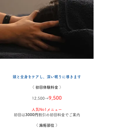
頭
と全身をケアし、
深い眠りに導きます
〈 初回体験料金
〉
9,500
12,500→
人気No1メニュー
​初回は
3000円
割引の初回料金でご案内
〈 施術部位 〉