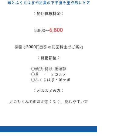
頭とふくらはぎや足裏の
下半身を重点的にケア
〈 初回体験料金
〉
6,800
8,800→
初回は
2000
円割引の初回料金でご案内
〈 施術部位 〉
○頭頂-側頭-後頭部
​○首 ・ デコルテ
○ふくらはぎ・足ツボ
〈
オススメの方
〉
​足
のむくみで血流が悪くなり、疲れやすい方