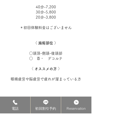
40分-7,200
30分-5,800
20分-3,800
＊初回体験料金はございません
〈 施術部位 〉
○頭頂-側頭-後頭部
​○ 首・ デコルテ
〈
オススメの方
〉
​眼精疲労や脳疲労で疲れが溜まっている方
電話
初回割引予約
Reservation
​オプションメニュー：ヘルシオン