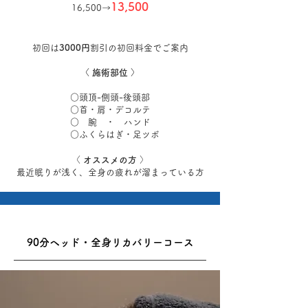
13,500
16,500→
初回は
3000円
割引の初回料金でご案内
〈 施術部位 〉
○頭頂-側頭-後頭部
​○首・肩・デコルテ
○ 腕 ・ ハンド
○ふくらはぎ・足ツボ
〈
オススメの方
〉
最近眠りが浅く、全身の疲れが溜まっている方
90分ヘッド・全身リカバリーコース