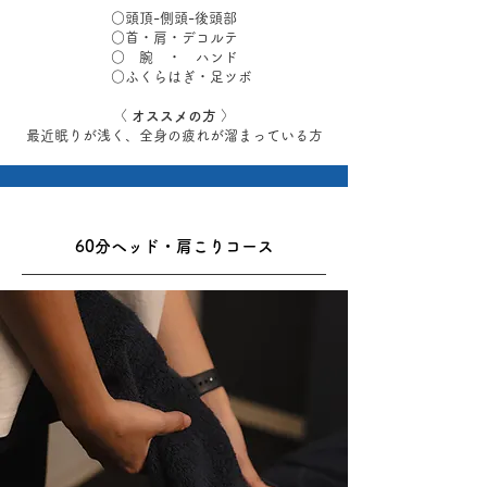
○頭頂-側頭-後頭部
​○首・肩・デコルテ
○ 腕 ・ ハンド
○ふくらはぎ・足ツボ
〈
オススメの方
〉
最近眠りが浅く、全身の疲れが溜まっている方
60分ヘッド・肩こりコース