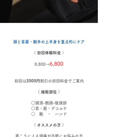
頭と首肩・腕手の
上半身を重点的にケア
〈 初回体験料金
〉
6,800
8,800→
初回は
2000円
割引の初回料金でご案内
〈 施術部位 〉
○頭頂-側頭-後頭部
​○首・肩・デコルテ
○ 腕 ・ ハンド
〈
オススメの方
〉
​​
肩こりによる頭痛や不眠にお悩みの
方