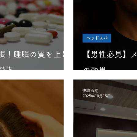
ヘッドスパ
眠！睡眠の質を上げ
【男性必見】
び方
の効果
伊織 藤本
2025年10月15日